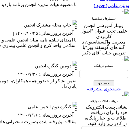
با مصوبه هیات مدیره انجمن برنامه بازدید
بولتن علمی( جدید )
سمینارها و همایشها
وبینار آموزشی انجمن
چاپ مجله مشترک انجمن
علمی تحت عنوان "اصول
| آخرین بروزرسانی: ۱۴۰۰/۱۰/۲۵ |
کاربردی
مدیریت واکسیناسیون د
با امضای تفاهم نامه میان انجمن علمی و
گله های گوسفند وبز"با
اسلامی واحد کرج و انجمن علمی بیماری ها
تدریس جناب آقای دکتر
بارانی در تاریخ ۱۹/۳/۱۴۰۰
برگزار گردید
دومین کنگره انجمن
جستجو در پایگاه
گفتگوی اینستاگرامی
| آخرین بروزرسانی: ۱۴۰۰/۷/۳۰ |
انجمن علمی با حضوردکتر
فرشاد مالوفی
پایان داد.
و دکتر مهدی سخا با عنوان
جستجوی پیشرفته
"تجربیات حرفه ای
دامپزشکی
دریافت اطلاعات پایگاه
اسبهای مسابقه در
کنگره دوم انجمن علمی
نشانی پست الكترونیک
آمریکای شمالی" در تاریخ
خود را برای دریافت
| آخرین بروزرسانی: ۱۴۰۰/۷/۱۶ |
۴ بهمن ۱۳۹۹ برگزار
اطلاعات و اخبار پایگاه،
گردید
مقالات پذیرفته شده بصورت سخنرانی های ک
در كادر زیر وارد كنید.
وبینار آموزشی انجمن