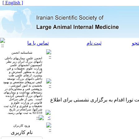
[ English ]
جو
ثبت نام
تماس با ما
شناسنامه انجمن
انجمن علمی بیماری­های داخلی
دامهای بزرگ ایران زیر نظر
کمیسیون انجمن­های علمی
وزارت علوم، تحقیقات و فن
آوری به منظور گسترش و
پیشبرد، ارتقای علمی طب
داخلی دام­های بزرگ، توسعه
کیفی نیروهای متخصص و بهبود
بخشیدن به امور آموزشی ،
پژوهشی فنی و مشاوره‌ای در
زمینه‌های بهداشت و بیماری­های
دام­های بزرگ تأسیس گردیده
 با همکاری شرکت تورا اقدام به برگزاری نشستی برای اطلاع
است. پس از طی مراحل
قانونی در وزارت علوم و
تحقیقات و فناوری و اداره ثبت
شرکت­ها، سرانجام در تاریخ
92/3/19 به ثبت نهایی رسید.
ورود کاربران
نام کاربری